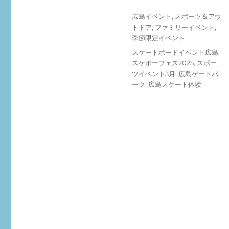
投
カ
広島イベント
,
スポーツ＆アウ
稿
テ
トドア
,
ファミリーイベント
,
日:
ゴ
季節限定イベント
リ
タ
スケートボードイベント広島
,
ー
グ
スケボーフェス2025
,
スポー
ツイベント3月
,
広島ゲートパ
ーク
,
広島スケート体験