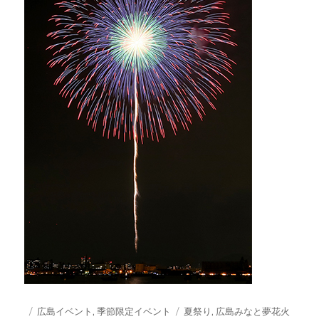
投
カ
タ
広島イベント
,
季節限定イベント
夏祭り
,
広島みなと夢花火