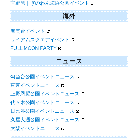
宜野湾｜ぎのわん海浜公園イベント
海外
海雲台イベント
サイアムスクエアイベント
FULL MOON PARTY
ニュース
勾当台公園イベントニュース
東京イベントニュース
上野恩賜公園イベントニュース
代々木公園イベントニュース
日比谷公園イベントニュース
久屋大通公園イベントニュース
大阪イベントニュース