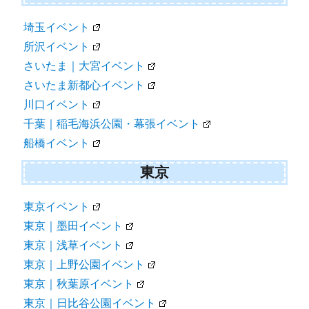
埼玉イベント
所沢イベント
さいたま｜大宮イベント
さいたま新都心イベント
川口イベント
千葉｜稲毛海浜公園・幕張イベント
船橋イベント
東京
東京イベント
東京｜墨田イベント
東京｜浅草イベント
東京｜上野公園イベント
東京｜秋葉原イベント
東京｜日比谷公園イベント