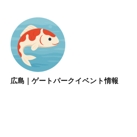
広島｜ゲートパークイベント情報