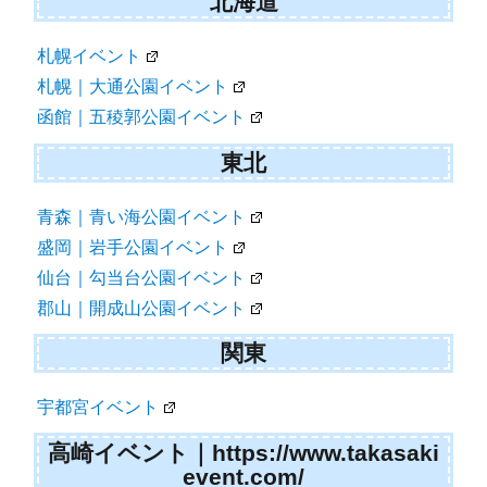
シ
北海道
ョ
札幌イベント
ン
札幌｜大通公園イベント
函館｜五稜郭公園イベント
東北
青森｜青い海公園イベント
盛岡｜岩手公園イベント
仙台｜勾当台公園イベント
郡山｜開成山公園イベント
関東
宇都宮イベント
高崎イベント｜https://www.takasaki
event.com/