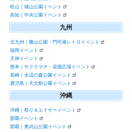
松山｜城山公園イベント
高知｜中央公園イベント
九州
北九州｜勝山公園・門司港レトロイベント
福岡イベント
天神イベント
熊本｜サクラマチ・花畑広場イベント
長崎｜水辺の森公園イベント
鹿児島｜天文館公園イベント
沖縄
沖縄｜祭り＆エイサーイベント
那覇イベント
那覇｜奥武山公園イベント