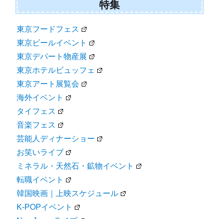
特集
東京フードフェス
東京ビールイベント
東京デパート物産展
東京ホテルビュッフェ
東京アート展覧会
海外イベント
タイフェス
音楽フェス
芸能人ディナーショー
お笑いライブ
ミネラル・天然石・鉱物イベント
転職イベント
韓国映画｜上映スケジュール
K-POPイベント