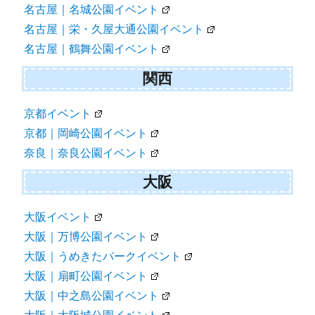
名古屋｜名城公園イベント
名古屋｜栄・久屋大通公園イベント
名古屋｜鶴舞公園イベント
関西
京都イベント
京都｜岡崎公園イベント
奈良｜奈良公園イベント
大阪
大阪イベント
大阪｜万博公園イベント
大阪｜うめきたパークイベント
大阪｜扇町公園イベント
大阪｜中之島公園イベント