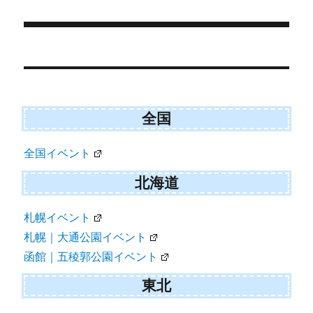
ー
)
投
稿
ナ
ビ
全国
ゲ
全国イベント
ー
シ
北海道
ョ
札幌イベント
ン
札幌｜大通公園イベント
函館｜五稜郭公園イベント
東北