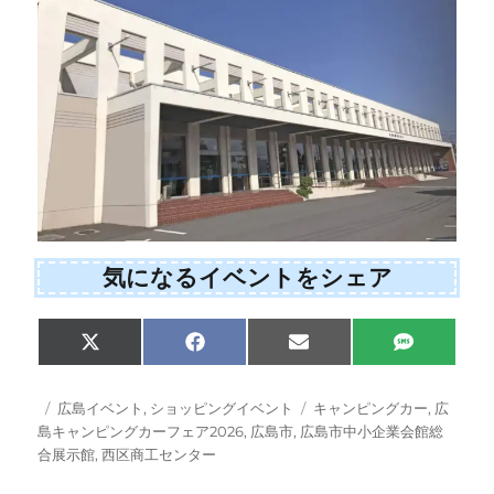
気になるイベントをシェア
Share
Share
Share
Share
X
F
E
S
on
on
on
on
(
a
m
M
T
c
a
S
w
e
i
投
カ
タ
広島イベント
,
ショッピングイベント
キャンピングカー
,
広
i
b
l
稿
テ
グ
島キャンピングカーフェア2026
,
広島市
,
広島市中小企業会館総
t
o
日:
ゴ
合展示館
,
西区商工センター
t
o
e
k
リ
r