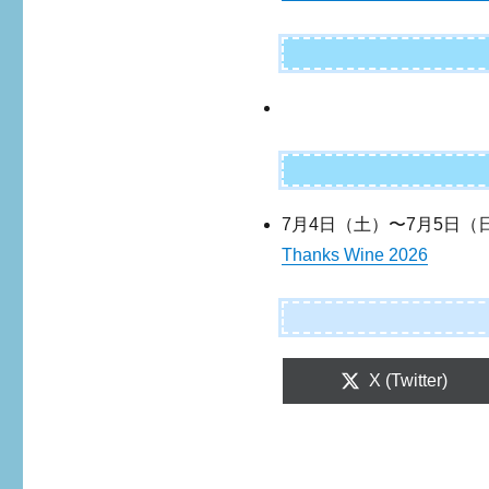
7月4日（土）〜7月5日（
Thanks Wine 2026
Share
X (Twitter)
on